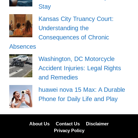
Stay
Kansas City Truancy Court:
Understanding the
Consequences of Chronic
Absences
Washington, DC Motorcycle
Accident Injuries: Legal Rights
and Remedies
huawei nova 15 Max: A Durable
Phone for Daily Life and Play
About Us
Contact Us
Disclaimer
Privacy Policy