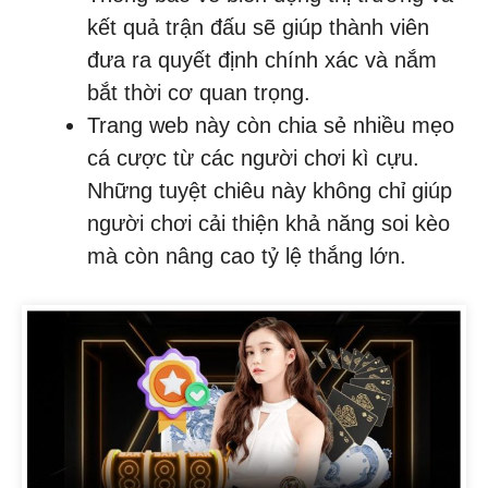
kết quả trận đấu sẽ giúp thành viên
đưa ra quyết định chính xác và nắm
bắt thời cơ quan trọng.
Trang web này còn chia sẻ nhiều mẹo
cá cược từ các người chơi kì cựu.
Những tuyệt chiêu này không chỉ giúp
người chơi cải thiện khả năng soi kèo
mà còn nâng cao tỷ lệ thắng lớn.