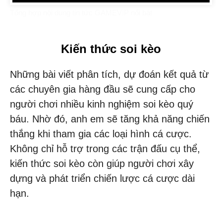
Tổng hợp nội dung tin tức GAMEVIP nổi bật
Kiến thức soi kèo
Những bài viết phân tích, dự đoán kết quả từ
các chuyên gia hàng đầu sẽ cung cấp cho
người chơi nhiều kinh nghiệm soi kèo quý
báu. Nhờ đó, anh em sẽ tăng khả năng chiến
thắng khi tham gia các loại hình cá cược.
Không chỉ hỗ trợ trong các trận đấu cụ thể,
kiến thức soi kèo còn giúp người chơi xây
dựng và phát triển chiến lược cá cược dài
hạn.