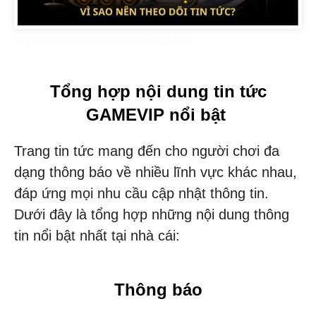
Vì sao nên theo dõi tin tức GAMEVIP?
Tổng hợp nội dung tin tức
GAMEVIP nổi bật
Trang tin tức mang đến cho người chơi đa
dạng thông báo về nhiều lĩnh vực khác nhau,
đáp ứng mọi nhu cầu cập nhật thông tin.
Dưới đây là tổng hợp những nội dung thông
tin nổi bật nhất tại nhà cái:
Thông báo