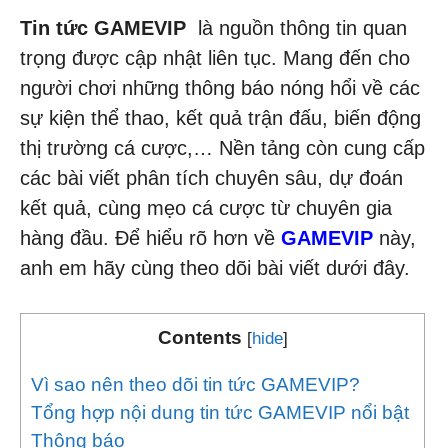
Tin tức GAMEVIP
là nguồn thông tin quan
trọng được cập nhật liên tục. Mang đến cho
người chơi những thông báo nóng hổi về các
sự kiện thể thao, kết quả trận đấu, biến động
thị trường cá cược,… Nền tảng còn cung cấp
các bài viết phân tích chuyên sâu, dự đoán
kết quả, cùng mẹo cá cược từ chuyên gia
hàng đầu. Để hiểu rõ hơn về
GAMEVIP
này,
anh em hãy cùng theo dõi bài viết dưới đây.
Contents
[
hide
]
Vì sao nên theo dõi tin tức GAMEVIP?
Tổng hợp nội dung tin tức GAMEVIP nổi bật
Thông báo