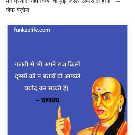
मैनें प्रयास नहीं किया तो मुझे जरूर अफ़सोस होगा। –
जेफ बेज़ोस